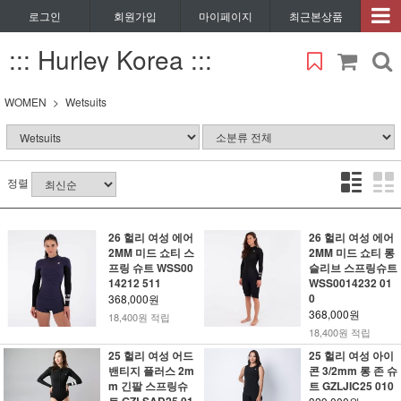
로그인
회원가입
마이페이지
최근본상품
::: Hurley Korea :::
WOMEN
Wetsuits
정렬
26 헐리 여성 에어
26 헐리 여성 에어
2MM 미드 쇼티 스
2MM 미드 쇼티 롱
프링 슈트 WSS00
슬리브 스프링슈트
14212 511
WSS0014232 01
0
368,000원
368,000원
18,400원 적립
18,400원 적립
25 헐리 여성 어드
25 헐리 여성 아이
밴티지 플러스 2m
콘 3/2mm 롱 존 슈
m 긴팔 스프링슈
트 GZLJIC25 010