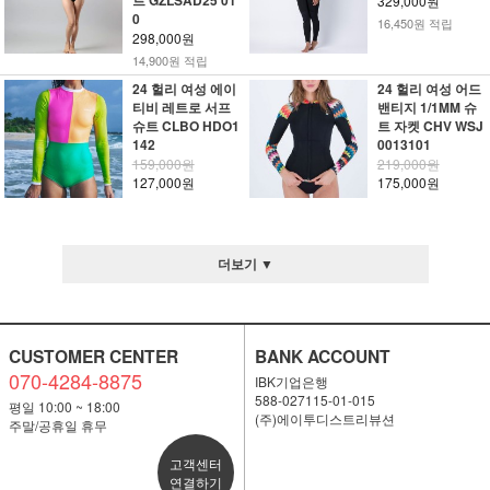
트 GZLSAD25 01
329,000원
0
16,450원 적립
298,000원
14,900원 적립
24 헐리 여성 에이
24 헐리 여성 어드
티비 레트로 서프
밴티지 1/1MM 슈
슈트 CLBO HDO1
트 자켓 CHV WSJ
142
0013101
159,000원
219,000원
127,000원
175,000원
더보기 ▼
CUSTOMER CENTER
BANK ACCOUNT
070-4284-8875
IBK기업은행
588-027115-01-015
평일 10:00 ~ 18:00
(주)에이투디스트리뷰션
주말/공휴일 휴무
고객센터
연결하기