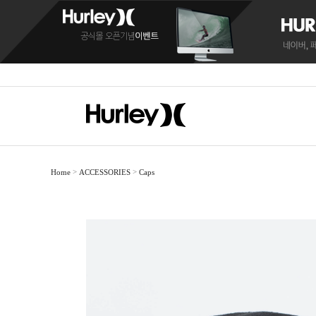
>
>
Home
ACCESSORIES
Caps
BOARDSHORTS
BOARDSHORTS
SANDALS
RASH
RASH
C