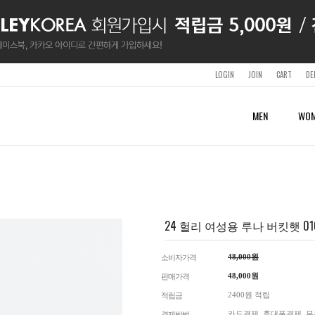
LOGIN
JOIN
CART
DE
MEN
WOM
SURF & SWIMWEAR
SURF & SWIMWEAR
SURF & SWIMWEAR
WETSUITS
ACCESSORY
SHOP
CLOTHING
CLOTHING
BOARDSHORTS
BOARDSHORTS
BOARDSHORTS
MENS
SHOES & SANDALS
LOTTE OUTLET BUSAN
SHORT SLEEVES & TANKS
SHORT SLEEVES & TANKS
RASHGUARDS
RASHGUARDS
RASHGUARDS
WOMENS
BAGS & BACKPACKS
SHORTS
SHORTS
WETSUITS
WETSUITS
BELTS
PANTS & TIGHTS
PANTS & TIGHTS
24 헐리 여성용 루나 버킷햇 010 (
SWIMWEAR
CAPS
HOODIES
HOODIES
BEACHTOWELS
JACKETS
JACKETS
GUARDS
GUARDS
APS
48,000원
소비자가격
OTHER
48,000
원
판매가격
2400원 적립
적립금
카드결제, 휴대폰결제, 무
결제방법