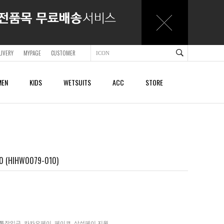
LIVERY
MYPAGE
CUSTOMER
EN
KIDS
WETSUITS
ACC
STORE
ACCESSORY
ACCESSORY
SHOES & SANDALS
SHOES & SANDALS
BAGS & BACKPACKS
BAGS & BACKPACKS
BELTS
BELTS
HIHW0079-010)
CAPS
CAPS
BEACHTOWELS
BEACHTOWELS
OTHER
OTHER
통장입금, 카카오페이, 페이코, 삼성페이 지원