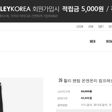
LOGIN
JOIN
CART
DE
MEN
WOM
SURF & SWIMWEAR
SURF & SWIMWEAR
SURF & SWIMWEAR
WETSUITS
ACCESSORY
SHOP
CLOTHING
CLOTHING
BOARDSHORTS
BOARDSHORTS
BOARDSHORTS
MENS
SHOES & SANDALS
LOTTE OUTLET BUSAN
SHORT SLEEVES & TANKS
SHORT SLEEVES & TANKS
RASHGUARDS
RASHGUARDS
RASHGUARDS
WOMENS
BAGS & BACKPACKS
SHORTS
SHORTS
WETSUITS
WETSUITS
BELTS
PANTS & TIGHTS
PANTS & TIGHTS
26 헐리 팬텀 온앤온리 컴프레션 레
SWIMWEAR
CAPS
HOODIES
HOODIES
BEACHTOWELS
JACKETS
JACKETS
GUARDS
GUARDS
APS
68,000원
소비자가격
OTHER
68,000원
판매가격
카드결제, 휴대폰결제, 무
결제방법