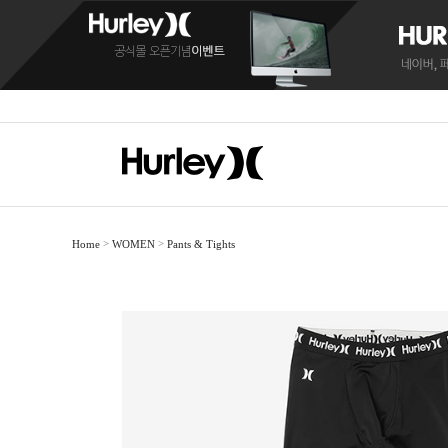
>
>
Home
WOMEN
Pants & Tights
BOARDSHORTS
BOARDSHORTS
SANDALS
RASH
RASH
C