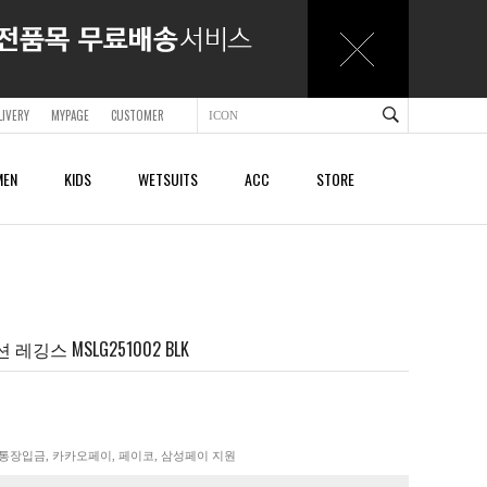
LIVERY
MYPAGE
CUSTOMER
EN
KIDS
WETSUITS
ACC
STORE
ACCESSORY
ACCESSORY
SHOES & SANDALS
SHOES & SANDALS
BAGS & BACKPACKS
BAGS & BACKPACKS
BELTS
BELTS
깅스 MSLG251002 BLK
CAPS
CAPS
BEACHTOWELS
BEACHTOWELS
OTHER
OTHER
통장입금, 카카오페이, 페이코, 삼성페이 지원