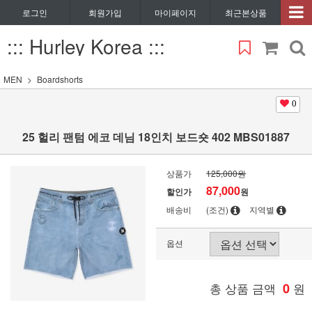
로그인
회원가입
마이페이지
최근본상품
::: Hurley Korea :::
MEN
Boardshorts
0
25 헐리 팬텀 에코 데님 18인치 보드숏 402 MBS01887
상품가
125,000원
87,000
할인가
원
배송비
(조건)
지역별
옵션
총 상품 금액
0
원