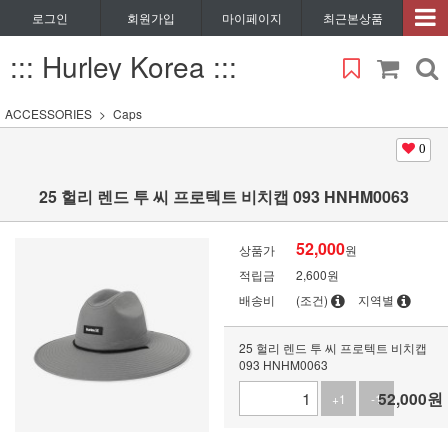
로그인
회원가입
마이페이지
최근본상품
::: Hurley Korea :::
ACCESSORIES
Caps
0
25 헐리 렌드 투 씨 프로텍트 비치캡 093 HNHM0063
52,000
상품가
원
적립금
2,600원
배송비
(조건)
지역별
25 헐리 렌드 투 씨 프로텍트 비치캡
093 HNHM0063
52,000
원
+1
-1