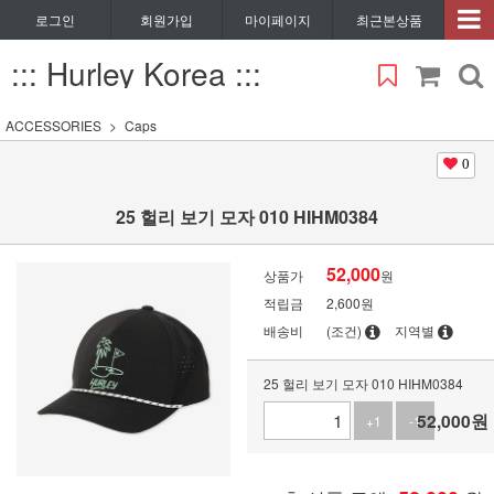
로그인
회원가입
마이페이지
최근본상품
::: Hurley Korea :::
ACCESSORIES
Caps
0
25 헐리 보기 모자 010 HIHM0384
52,000
상품가
원
적립금
2,600원
배송비
(조건)
지역별
25 헐리 보기 모자 010 HIHM0384
52,000
원
+1
-1