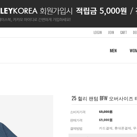
LOGIN
JOIN
CART
DE
MEN
WOM
SURF & SWIMWEAR
SURF & SWIMWEAR
SURF & SWIMWEAR
WETSUITS
ACCESSORY
SHOP
CLOTHING
CLOTHING
BOARDSHORTS
BOARDSHORTS
BOARDSHORTS
MENS
SHOES & SANDALS
LOTTE OUTLET BUSAN
SHORT SLEEVES & TANKS
SHORT SLEEVES & TANKS
RASHGUARDS
RASHGUARDS
RASHGUARDS
WOMENS
BAGS & BACKPACKS
SHORTS
SHORTS
WETSUITS
WETSUITS
BELTS
PANTS & TIGHTS
PANTS & TIGHTS
25 헐리 팬텀 BFW 오버사이즈 티셔
SWIMWEAR
CAPS
HOODIES
HOODIES
BEACHTOWELS
JACKETS
JACKETS
GUARDS
GUARDS
APS
69,000원
소비자가격
OTHER
69,000원
판매가격
카드결제, 휴대폰결제, 무
결제방법