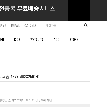
LIVERY
MYPAGE
CUSTOMER
EN
KIDS
WETSUITS
ACC
STORE
ACCESSORY
ACCESSORY
SHOES & SANDALS
SHOES & SANDALS
BAGS & BACKPACKS
BAGS & BACKPACKS
BELTS
BELTS
츠 ANVY MUSS251030
CAPS
CAPS
BEACHTOWELS
BEACHTOWELS
OTHER
OTHER
통장입금, 카카오페이, 페이코, 삼성페이 지원