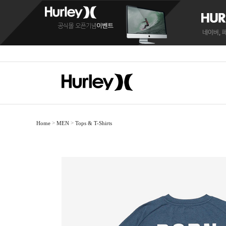
>
>
Home
MEN
Tops & T-Shirts
BOARDSHORTS
BOARDSHORTS
SANDALS
RASH
RASH
C