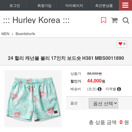
로그인
회원가입
마이페이지
최근본상품
::: Hurley Korea :::
MEN
Boardshorts
0
24 헐리 캐넌볼 볼리 17인치 보드숏 H381 MBS0011890
상품가
88,000원
44,000
할인가
원
배송비
(조건)
지역별
옵션
총 상품 금액
0
원