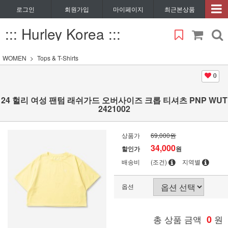
로그인
회원가입
마이페이지
최근본상품
::: Hurley Korea :::
WOMEN
Tops & T-Shirts
0
24 헐리 여성 팬텀 래쉬가드 오버사이즈 크롭 티셔츠 PNP WUT
2421002
상품가
69,000원
34,000
할인가
원
배송비
(조건)
지역별
옵션
총 상품 금액
0
원