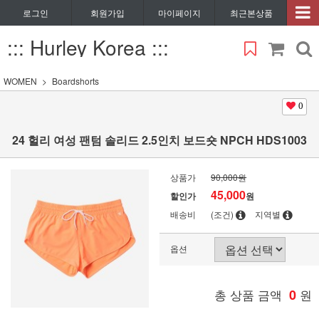
로그인
회원가입
마이페이지
최근본상품
::: Hurley Korea :::
WOMEN
Boardshorts
0
24 헐리 여성 팬텀 솔리드 2.5인치 보드숏 NPCH HDS1003
상품가
90,000원
45,000
할인가
원
배송비
(조건)
지역별
옵션
총 상품 금액
0
원