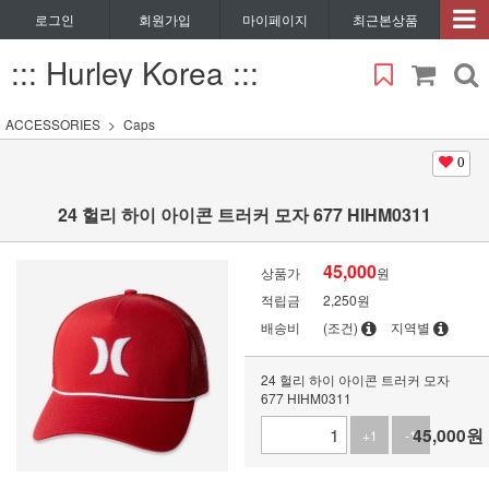
로그인
회원가입
마이페이지
최근본상품
::: Hurley Korea :::
ACCESSORIES
Caps
0
24 헐리 하이 아이콘 트러커 모자 677 HIHM0311
45,000
상품가
원
적립금
2,250원
배송비
(조건)
지역별
24 헐리 하이 아이콘 트러커 모자
677 HIHM0311
45,000
원
+1
-1