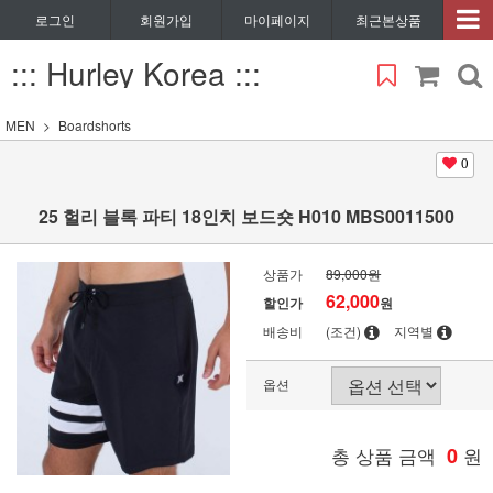
로그인
회원가입
마이페이지
최근본상품
::: Hurley Korea :::
MEN
Boardshorts
0
25 헐리 블록 파티 18인치 보드숏 H010 MBS0011500
상품가
89,000원
62,000
할인가
원
배송비
(조건)
지역별
옵션
총 상품 금액
0
원