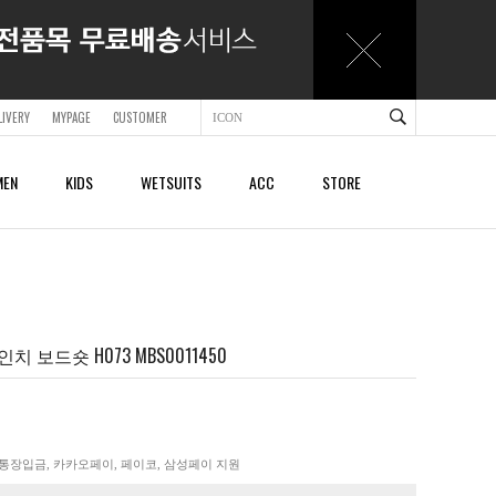
LIVERY
MYPAGE
CUSTOMER
EN
KIDS
WETSUITS
ACC
STORE
ACCESSORY
ACCESSORY
SHOES & SANDALS
SHOES & SANDALS
BAGS & BACKPACKS
BAGS & BACKPACKS
BELTS
BELTS
치 보드숏 H073 MBS0011450
CAPS
CAPS
BEACHTOWELS
BEACHTOWELS
OTHER
OTHER
통장입금, 카카오페이, 페이코, 삼성페이 지원