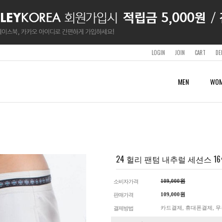
LOGIN
JOIN
CART
DE
MEN
WOM
SURF & SWIMWEAR
SURF & SWIMWEAR
SURF & SWIMWEAR
WETSUITS
ACCESSORY
SHOP
CLOTHING
CLOTHING
BOARDSHORTS
BOARDSHORTS
BOARDSHORTS
MENS
SHOES & SANDALS
LOTTE OUTLET BUSAN
SHORT SLEEVES & TANKS
SHORT SLEEVES & TANKS
RASHGUARDS
RASHGUARDS
RASHGUARDS
WOMENS
BAGS & BACKPACKS
SHORTS
SHORTS
WETSUITS
WETSUITS
BELTS
PANTS & TIGHTS
PANTS & TIGHTS
24 헐리 팬텀 내추럴 세션스 16인
SWIMWEAR
CAPS
HOODIES
HOODIES
BEACHTOWELS
JACKETS
JACKETS
GUARDS
GUARDS
APS
109,000원
소비자가격
OTHER
109,000원
판매가격
카드결제, 휴대폰결제, 무
결제방법