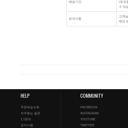
배송기간
(토요
수 있
고객님
유의사항
예상 반
HELP
COMMUNITY
주문배송조회
FACEBOOK
자주묻는 질문
INSTAGRAM
1:1문의
YOUTUBE
공지사항
TWITTER