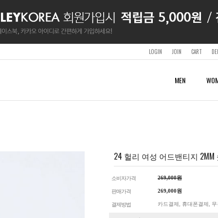
LOGIN
JOIN
CART
DE
MEN
WOM
SURF & SWIMWEAR
SURF & SWIMWEAR
SURF & SWIMWEAR
WETSUITS
ACCESSORY
SHOP
CLOTHING
CLOTHING
BOARDSHORTS
BOARDSHORTS
BOARDSHORTS
MENS
SHOES & SANDALS
LOTTE OUTLET BUSAN
SHORT SLEEVES & TANKS
SHORT SLEEVES & TANKS
RASHGUARDS
RASHGUARDS
RASHGUARDS
WOMENS
BAGS & BACKPACKS
SHORTS
SHORTS
WETSUITS
WETSUITS
BELTS
PANTS & TIGHTS
PANTS & TIGHTS
24 헐리 여성 어드밴티지 2MM 숏
SWIMWEAR
CAPS
HOODIES
HOODIES
BEACHTOWELS
JACKETS
JACKETS
GUARDS
GUARDS
APS
269,000원
소비자가격
OTHER
269,000원
판매가격
카드결제, 휴대폰결제, 무
결제방법