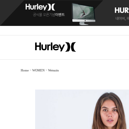
>
>
Home
WOMEN
Wetsuits
BOARDSHORTS
BOARDSHORTS
SANDALS
RASH
RASH
C