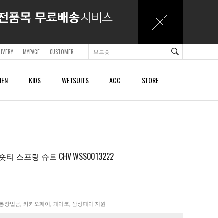
LIVERY
MYPAGE
CUSTOMER
EN
KIDS
WETSUITS
ACC
STORE
ACCESSORY
ACCESSORY
SHOES & SANDALS
SHOES & SANDALS
BAGS & BACKPACKS
BAGS & BACKPACKS
BELTS
BELTS
티 스프링 슈트 CHV WSS0013222
CAPS
CAPS
BEACHTOWELS
BEACHTOWELS
OTHER
OTHER
통장입금, 카카오페이, 페이코, 삼성페이 지원