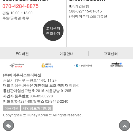
070-4284-8875
IBK기업은행
588-027115-01-015
평일 10:00 ~ 18:00
(주)에이투디스트리뷰션
주말/공휴일 휴무
고객센터
연결하기
PC 버전
이용안내
고객센터
(주)에이투디스트리뷰션
서울시 강남구 논현로114길 11 2F
대표
김상준,한승윤
개인정보 보호 책임자
이영석
통신판매업신고번호
2016-서울강남-01295
사업자 등록번호
834-85-00278
전화
070-4284-8875
팩스
02-3442-2240
이용약관
개인정보처리방침
Copyright © ::: Hurley Korea ::: All rights reserved.