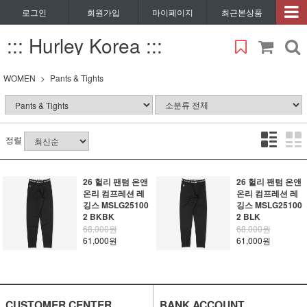
로그인
회원가입
마이페이지
최근본상품
::: Hurley Korea :::
WOMEN
Pants & Tights
정렬
26 헐리 팬텀 온앤
26 헐리 팬텀 온앤
온리 컴프레션 레
온리 컴프레션 레
깅스 MSLG25100
깅스 MSLG25100
2 BKBK
2 BLK
68,000원
68,000원
61,000원
61,000원
CUSTOMER CENTER
BANK ACCOUNT