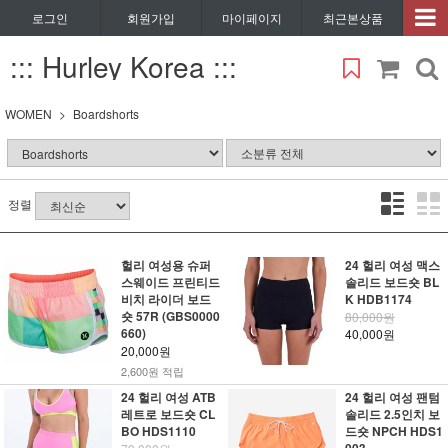
로그인
회원가입
마이페이지
최근본상품
::: Hurley Korea :::
WOMEN
Boardshorts
정렬
헐리 여성용 슈퍼
24 헐리 여성 맥스
스웨이드 프린티드
솔리드 보드숏 BL
비치 라이더 보드
K HDB1174
숏 57R (GBS0000
80,000원
660)
40,000원
20,000원
2,600원 적립
24 헐리 여성 ATB
24 헐리 여성 팬텀
레트로 보드숏 CL
솔리드 2.5인치 보
BO HDS1110
드숏 NPCH HDS1