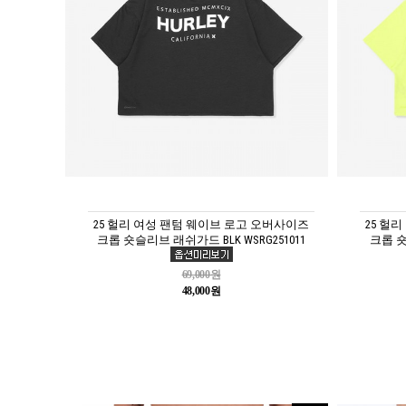
25 헐리 여성 팬텀 웨이브 로고 오버사이즈
25 헐
크롭 숏슬리브 래쉬가드 BLK WSRG251011
크롭 숏
69,000원
48,000원