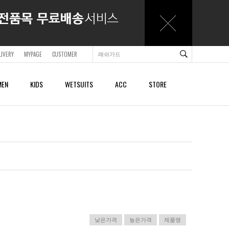
LIVERY
MYPAGE
CUSTOMER
EN
KIDS
WETSUITS
ACC
STORE
ACCESSORY
ACCESSORY
SHOES & SANDALS
SHOES & SANDALS
BAGS & BACKPACKS
BAGS & BACKPACKS
BELTS
BELTS
CAPS
CAPS
BEACHTOWELS
BEACHTOWELS
OTHER
OTHER
낮은가격
높은가격
제품명