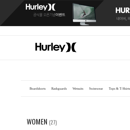
Boardshorts
Rashguards
Wetsuits
Swimwear
Tops & T-Shirts
BOARDSHORTS
BOARDSHORTS
SANDALS
RASH
RASH
C
WOMEN
(27)