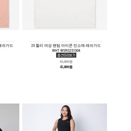
 래쉬가드
25 헐리 여성 팬텀 아이콘 민소매 래쉬가드
WHT WSRG251004
65,000원
45,000원