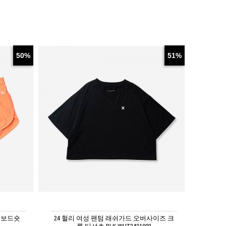
50%
51%
치 보드숏
24 헐리 여성 팬텀 래쉬가드 오버사이즈 크