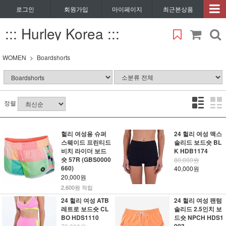
로그인
회원가입
마이페이지
최근본상품
::: Hurley Korea :::
WOMEN
Boardshorts
정렬
헐리 여성용 슈퍼
24 헐리 여성 맥스
스웨이드 프린티드
솔리드 보드숏 BL
비치 라이더 보드
K HDB1174
숏 57R (GBS0000
80,000원
660)
40,000원
20,000원
2,600원 적립
24 헐리 여성 ATB
24 헐리 여성 팬텀
레트로 보드숏 CL
솔리드 2.5인치 보
BO HDS1110
드숏 NPCH HDS1